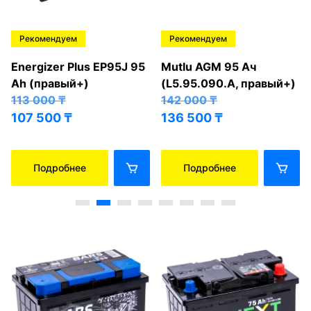
Рекомендуем
Рекомендуем
Energizer Plus EP95J 95
Mutlu AGM 95 Ач
Ah (правый+)
(L5.95.090.A, правый+)
113 000
₸
142 000
₸
107 500
₸
136 500
₸
Подробнее
Подробнее