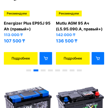
Рекомендуем
Рекомендуем
Energizer Plus EP95J 95
Mutlu AGM 95 Ач
Ah (правый+)
(L5.95.090.A, правый+)
113 000
₸
142 000
₸
107 500
₸
136 500
₸
Подробнее
Подробнее