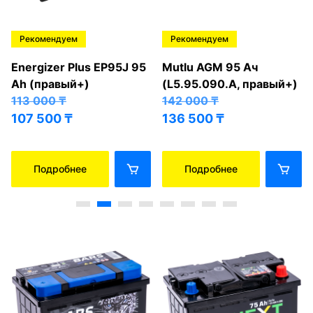
Рекомендуем
Рекомендуем
Energizer Plus EP95J 95
Mutlu AGM 95 Ач
Ah (правый+)
(L5.95.090.A, правый+)
113 000
₸
142 000
₸
107 500
₸
136 500
₸
Подробнее
Подробнее