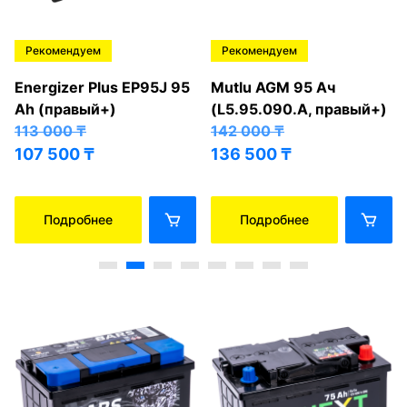
Рекомендуем
Рекомендуем
Energizer Plus EP95J 95
Mutlu AGM 95 Ач
Ah (правый+)
(L5.95.090.A, правый+)
113 000
₸
142 000
₸
107 500
₸
136 500
₸
Подробнее
Подробнее