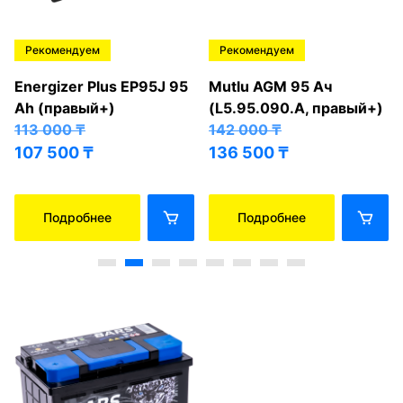
Рекомендуем
Рекомендуем
Energizer Plus EP95J 95
Mutlu AGM 95 Ач
Ah (правый+)
(L5.95.090.A, правый+)
113 000
₸
142 000
₸
107 500
₸
136 500
₸
Подробнее
Подробнее