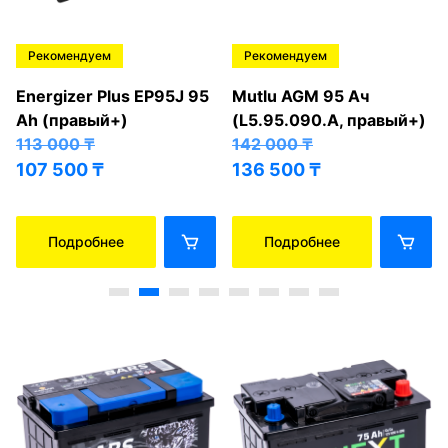
Рекомендуем
Рекомендуем
Energizer Plus EP95J 95
Mutlu AGM 95 Ач
Ah (правый+)
(L5.95.090.A, правый+)
113 000
₸
142 000
₸
107 500
₸
136 500
₸
Подробнее
Подробнее