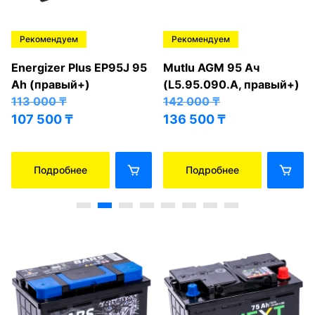
Рекомендуем
Рекомендуем
Energizer Plus EP95J 95
Mutlu AGM 95 Ач
Ah (правый+)
(L5.95.090.A, правый+)
113 000
₸
142 000
₸
107 500
₸
136 500
₸
Подробнее
Подробнее