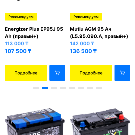
Рекомендуем
Рекомендуем
Energizer Plus EP95J 95
Mutlu AGM 95 Ач
Ah (правый+)
(L5.95.090.A, правый+)
113 000
₸
142 000
₸
107 500
₸
136 500
₸
Подробнее
Подробнее