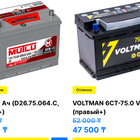
ем
Отлично
 Ач (D26.75.064.C,
VOLTMAN 6CT-75.0 V
+)
(правый+)
₸
52 000
₸
0
₸
47 500
₸