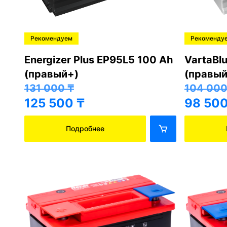
Рекомендуем
Рекоменду
Energizer Plus EP95L5 100 Ah
VartaBl
(правый+)
(правый
131 000
₸
104 00
125 500
₸
98 50
Подробнее