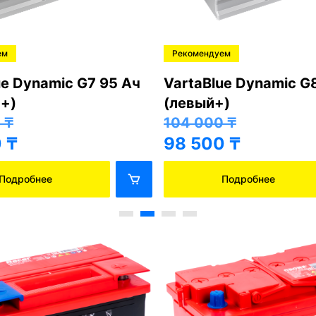
ем
Рекомендуем
ue Dynamic G7 95 Ач
VartaBlue Dynamic G
+)
(левый+)
0
₸
104 000
₸
0
₸
98 500
₸
Подробнее
Подробнее