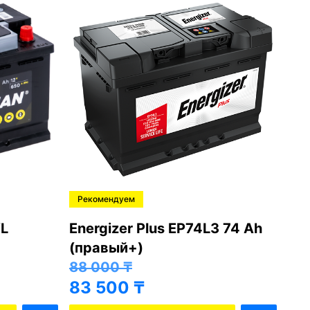
Рекомендуем
Ре
L
Energizer Plus EP74L3 74 Ah
Var
(правый+)
(п
88 000
₸
81
83 500
₸
76