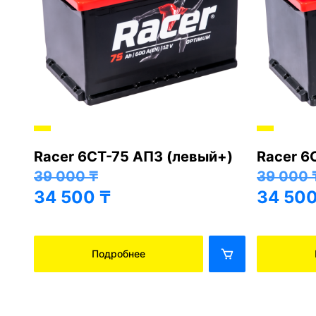
Racer 6СТ-75 АПЗ (левый+)
Racer 6
+)
39 000
₸
39 000
34 500
₸
34 50
Подробнее