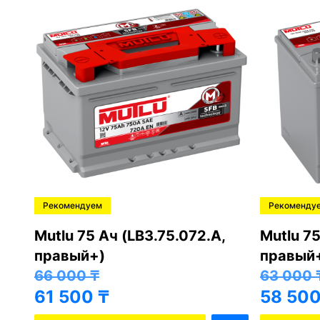
Рекомендуем
Рекоменду
,
Mutlu 75 Ач (LB3.75.072.A,
Mutlu 75
правый+)
правый
66 000
₸
63 000
61 500
₸
58 50