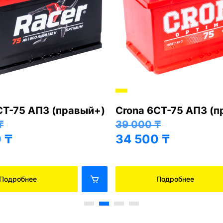
СТ-75 АПЗ (правый+)
Crona 6СТ-75 АПЗ (
₸
39 000
₸
0
₸
34 500
₸
Подробнее
Подробнее