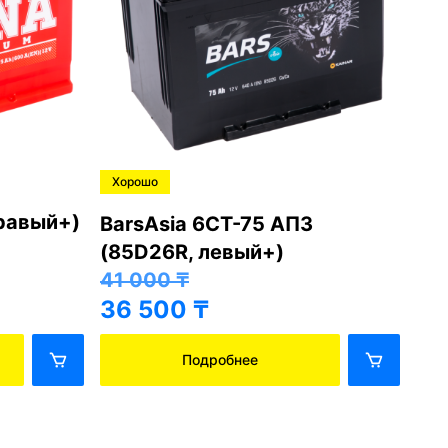
Хорошо
Хо
правый+)
BarsAsia 6СТ-75 АПЗ
Ba
(85D26R, левый+)
(8
41 000
₸
41
36 500
₸
36
Подробнее