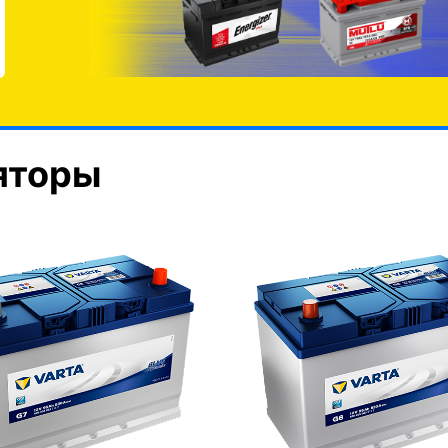
яторы