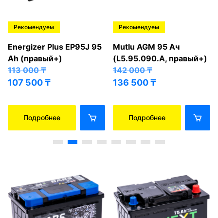
Рекомендуем
Рекомендуем
Energizer Plus EP95J 95
Mutlu AGM 95 Ач
Ah (правый+)
(L5.95.090.A, правый+)
113 000
₸
142 000
₸
107 500
₸
136 500
₸
Подробнее
Подробнее