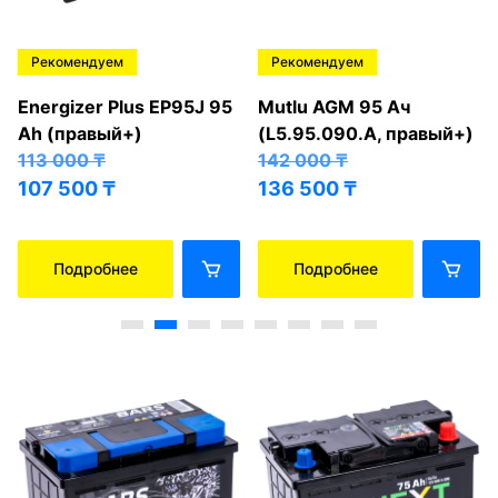
Рекомендуем
Рекомендуем
Energizer Plus EP95J 95
Mutlu AGM 95 Ач
Ah (правый+)
(L5.95.090.A, правый+)
113 000
₸
142 000
₸
107 500
₸
136 500
₸
Подробнее
Подробнее