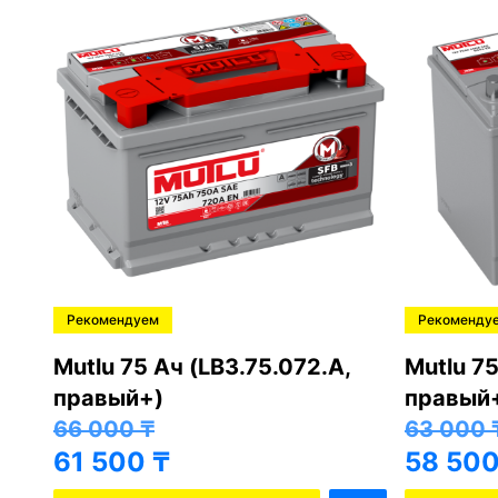
Рекомендуем
Рекоменду
,
Mutlu 75 Ач (LB3.75.072.A,
Mutlu 75
правый+)
правый
66 000
₸
63 000
61 500
₸
58 50