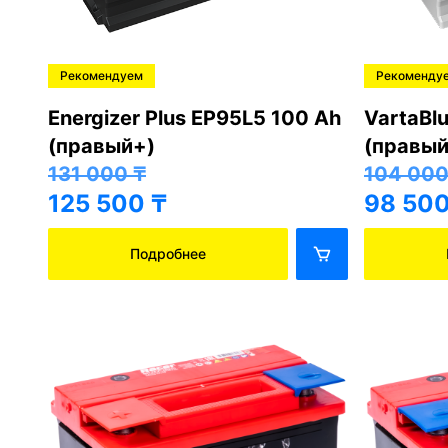
Рекомендуем
Рекоменду
Energizer Plus EP95L5 100 Ah
VartaBl
(правый+)
(правый
131 000
₸
104 00
125 500
₸
98 50
Подробнее