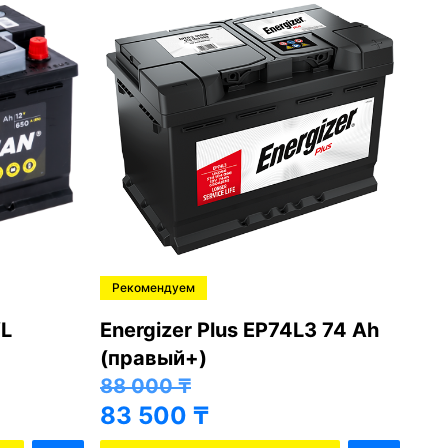
Рекомендуем
Ре
L
Energizer Plus EP74L3 74 Ah
Var
(правый+)
(п
88 000
₸
81
83 500
₸
76