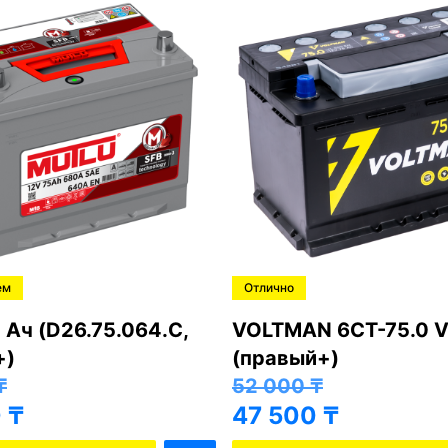
ем
Отлично
 Ач (D26.75.064.C,
VOLTMAN 6CT-75.0 V
+)
(правый+)
₸
52 000
₸
0
₸
47 500
₸