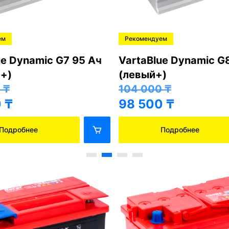
ем
Рекомендуем
ue Dynamic G7 95 Ач
VartaBlue Dynamic G
+)
(левый+)
0
₸
104 000
₸
0
₸
98 500
₸
Подробнее
Подробнее