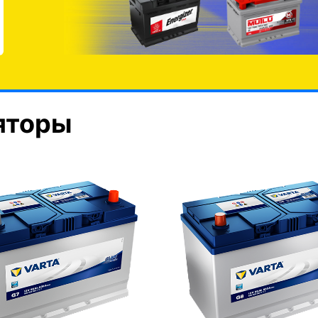
яторы