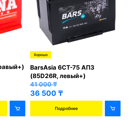
Хорошо
Хо
правый+)
BarsAsia 6СТ-75 АПЗ
Ba
(85D26R, левый+)
(8
41 000
₸
41
36 500
₸
36
Подробнее