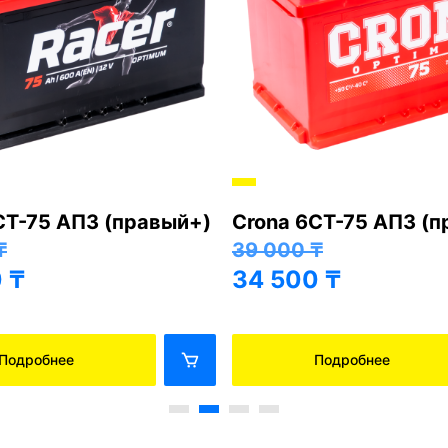
СТ-75 АПЗ (правый+)
Crona 6СТ-75 АПЗ (
₸
39 000
₸
0
₸
34 500
₸
Подробнее
Подробнее