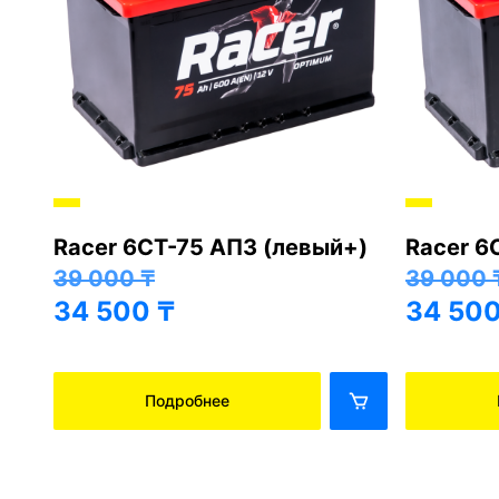
Racer 6СТ-75 АПЗ (левый+)
Racer 6
+)
39 000
₸
39 000
34 500
₸
34 50
Подробнее