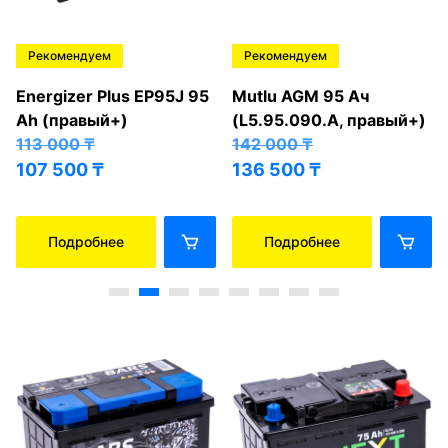
Рекомендуем
Рекомендуем
Energizer Plus EP95J 95
Mutlu AGM 95 Ач
Ah (правый+)
(L5.95.090.A, правый+)
113 000
₸
142 000
₸
107 500
₸
136 500
₸
Подробнее
Подробнее