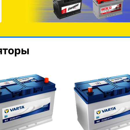
яторы