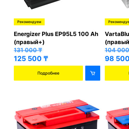
Рекомендуем
Рекоменду
Energizer Plus EP95L5 100 Ah
VartaBl
(правый+)
(правый
131 000
₸
104 00
125 500
₸
98 50
Подробнее