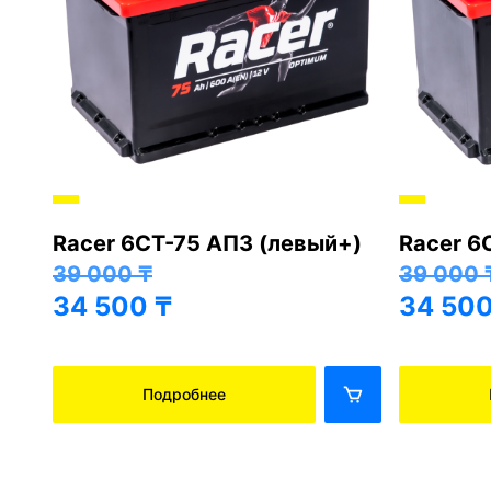
Racer 6СТ-75 АПЗ (левый+)
Racer 6
+)
39 000
₸
39 000
34 500
₸
34 50
Подробнее