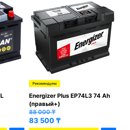
Рекомендуем
Ре
L
Energizer Plus EP74L3 74 Ah
Var
(правый+)
(п
88 000
₸
81
83 500
₸
76