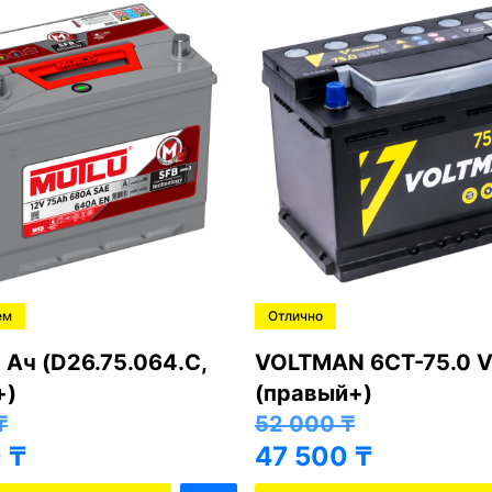
ем
Отлично
 Ач (D26.75.064.C,
VOLTMAN 6CT-75.0 V
+)
(правый+)
₸
52 000
₸
0
₸
47 500
₸