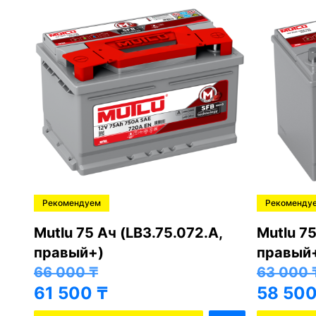
Рекомендуем
Рекоменду
,
Mutlu 75 Ач (LB3.75.072.A,
Mutlu 75
правый+)
правый
66 000
₸
63 000
61 500
₸
58 50