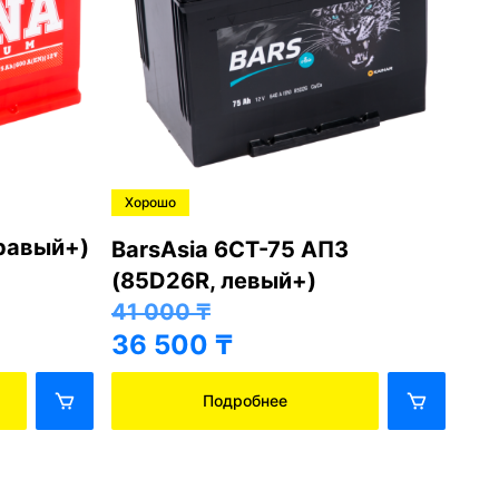
Хорошо
Хо
правый+)
BarsAsia 6СТ-75 АПЗ
Ba
(85D26R, левый+)
(8
41 000
₸
41
36 500
₸
36
Подробнее