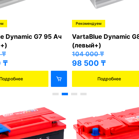
ем
Рекомендуем
ue Dynamic G7 95 Ач
VartaBlue Dynamic G
+)
(левый+)
0
₸
104 000
₸
0
₸
98 500
₸
Подробнее
Подробнее