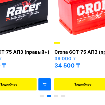
СТ-75 АПЗ (правый+)
Crona 6СТ-75 АПЗ (
₸
39 000
₸
0
₸
34 500
₸
Подробнее
Подробнее