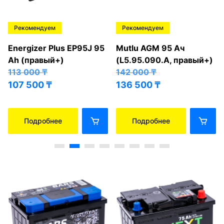
Рекомендуем
Рекомендуем
Energizer Plus EP95J 95
Mutlu AGM 95 Ач
Ah (правый+)
(L5.95.090.A, правый+)
113 000
₸
142 000
₸
107 500
₸
136 500
₸
Подробнее
Подробнее