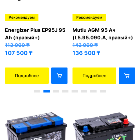
Рекомендуем
Рекомендуем
Energizer Plus EP95J 95
Mutlu AGM 95 Ач
Ah (правый+)
(L5.95.090.A, правый+)
113 000
₸
142 000
₸
107 500
₸
136 500
₸
Подробнее
Подробнее