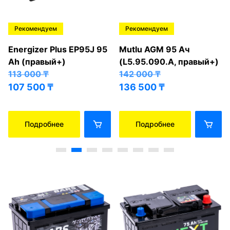
Рекомендуем
Рекомендуем
Energizer Plus EP95J 95
Mutlu AGM 95 Ач
Ah (правый+)
(L5.95.090.A, правый+)
113 000
₸
142 000
₸
107 500
₸
136 500
₸
Подробнее
Подробнее