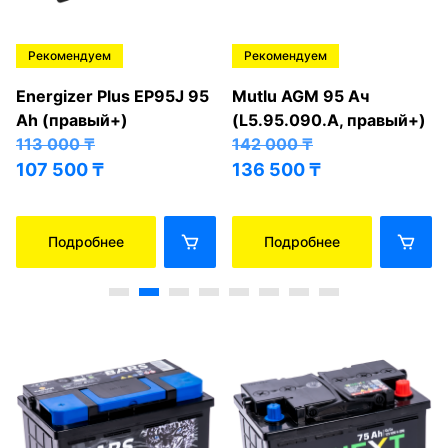
Рекомендуем
Рекомендуем
Energizer Plus EP95J 95
Mutlu AGM 95 Ач
Ah (правый+)
(L5.95.090.A, правый+)
113 000
₸
142 000
₸
107 500
₸
136 500
₸
Подробнее
Подробнее