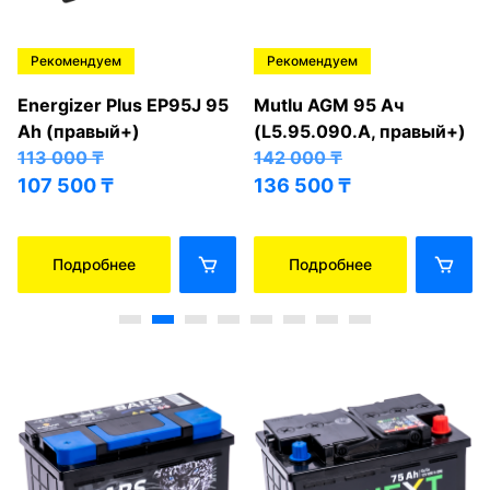
Рекомендуем
Рекомендуем
Energizer Plus EP95J 95
Mutlu AGM 95 Ач
Ah (правый+)
(L5.95.090.A, правый+)
113 000
₸
142 000
₸
107 500
₸
136 500
₸
Подробнее
Подробнее