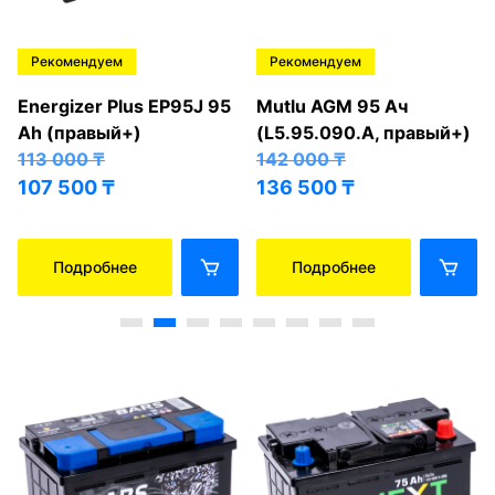
Рекомендуем
Рекомендуем
Energizer Plus EP95J 95
Mutlu AGM 95 Ач
Ah (правый+)
(L5.95.090.A, правый+)
113 000
₸
142 000
₸
107 500
₸
136 500
₸
Подробнее
Подробнее