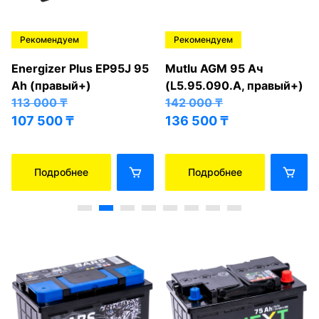
Рекомендуем
Рекомендуем
Energizer Plus EP95J 95
Mutlu AGM 95 Ач
Ah (правый+)
(L5.95.090.A, правый+)
113 000
₸
142 000
₸
107 500
₸
136 500
₸
Подробнее
Подробнее