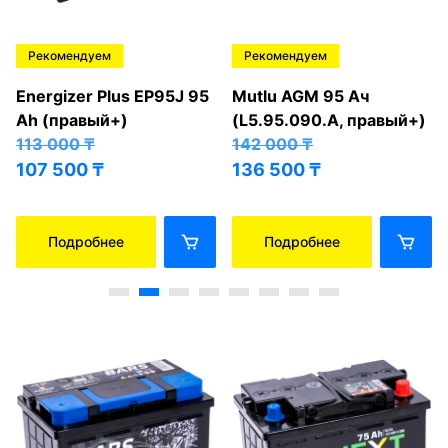
Рекомендуем
Рекомендуем
Energizer Plus EP95J 95
Mutlu AGM 95 Ач
Ah (правый+)
(L5.95.090.A, правый+)
113 000
₸
142 000
₸
107 500
₸
136 500
₸
Подробнее
Подробнее