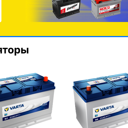
яторы