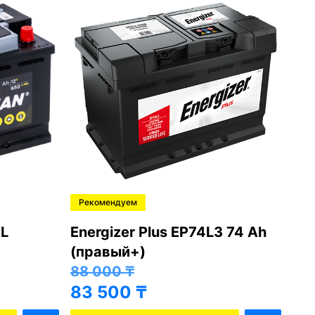
Рекомендуем
Ре
L
Energizer Plus EP74L3 74 Ah
Var
(правый+)
(п
88 000
₸
81
83 500
₸
76