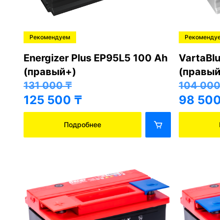
Рекомендуем
Рекоменду
Energizer Plus EP95L5 100 Ah
VartaBl
(правый+)
(правый
131 000
₸
104 00
125 500
₸
98 50
Подробнее