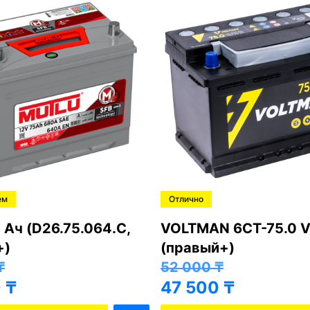
ем
Отлично
 Ач (D26.75.064.C,
VOLTMAN 6CT-75.0 V
+)
(правый+)
₸
52 000
₸
0
₸
47 500
₸