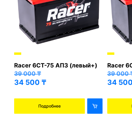
Racer 6СТ-75 АПЗ (левый+)
Racer 6
+)
39 000
₸
39 000
34 500
₸
34 50
Подробнее