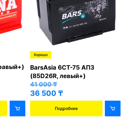
Хорошо
Хо
правый+)
BarsAsia 6СТ-75 АПЗ
Ba
(85D26R, левый+)
(8
41 000
₸
41
36 500
₸
36
Подробнее