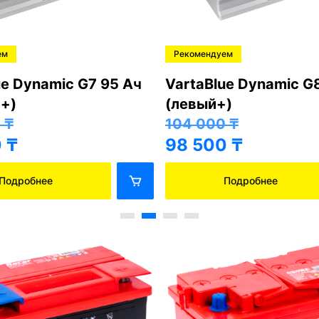
ем
Рекомендуем
ue Dynamic G7 95 Ач
VartaBlue Dynamic G
+)
(левый+)
0
₸
104 000
₸
0
₸
98 500
₸
Подробнее
Подробнее