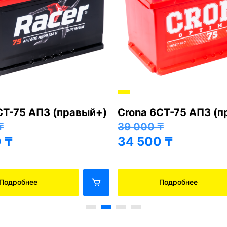
СТ-75 АПЗ (правый+)
Crona 6СТ-75 АПЗ (
₸
39 000
₸
0
₸
34 500
₸
Подробнее
Подробнее