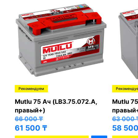
Рекомендуем
Рекоменду
,
Mutlu 75 Ач (LB3.75.072.A,
Mutlu 75
правый+)
правый
66 000
₸
63 000
61 500
₸
58 50