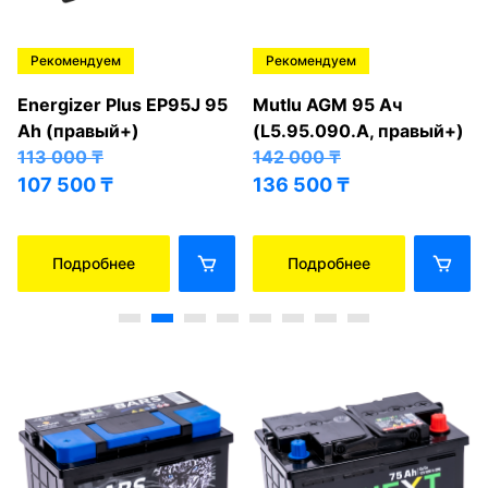
Рекомендуем
Рекомендуем
Energizer Plus EP95J 95
Mutlu AGM 95 Ач
Ah (правый+)
(L5.95.090.A, правый+)
113 000
₸
142 000
₸
107 500
₸
136 500
₸
Подробнее
Подробнее