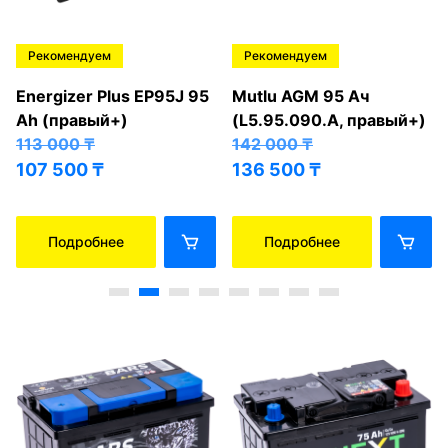
Рекомендуем
Рекомендуем
Energizer Plus EP95J 95
Mutlu AGM 95 Ач
Ah (правый+)
(L5.95.090.A, правый+)
113 000
₸
142 000
₸
107 500
₸
136 500
₸
Подробнее
Подробнее