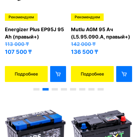
Рекомендуем
Рекомендуем
Energizer Plus EP95J 95
Mutlu AGM 95 Ач
Ah (правый+)
(L5.95.090.A, правый+)
113 000
₸
142 000
₸
107 500
₸
136 500
₸
Подробнее
Подробнее