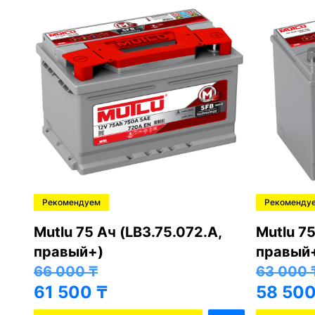
Рекомендуем
Рекоменду
,
Mutlu 75 Ач (LB3.75.072.A,
Mutlu 75
правый+)
правый
66 000
₸
63 000
61 500
₸
58 50