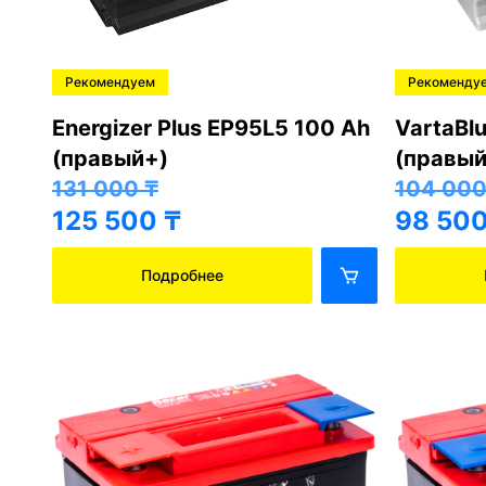
Рекомендуем
Рекоменду
Energizer Plus EP95L5 100 Ah
VartaBl
(правый+)
(правый
131 000
₸
104 00
125 500
₸
98 50
Подробнее