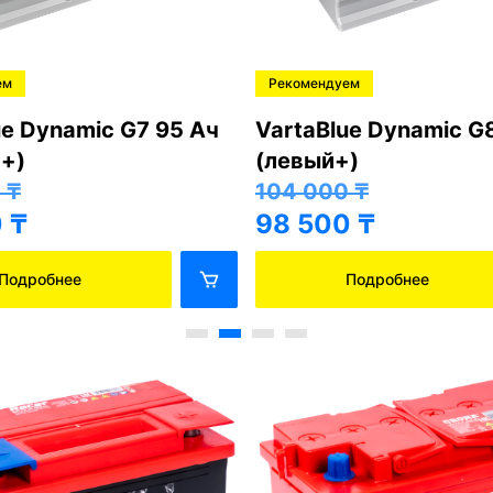
ем
Рекомендуем
ue Dynamic G7 95 Ач
VartaBlue Dynamic G
+)
(левый+)
0
₸
104 000
₸
0
₸
98 500
₸
Подробнее
Подробнее