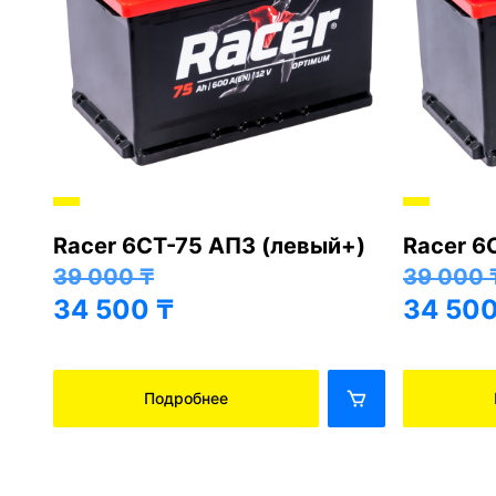
Racer 6СТ-75 АПЗ (левый+)
Racer 6
+)
39 000
₸
39 000
34 500
₸
34 50
Подробнее