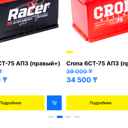
СТ-75 АПЗ (правый+)
Crona 6СТ-75 АПЗ (
₸
39 000
₸
0
₸
34 500
₸
Подробнее
Подробнее