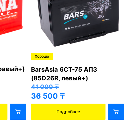
Хорошо
Хо
правый+)
BarsAsia 6СТ-75 АПЗ
Ba
(85D26R, левый+)
(8
41 000
₸
41
36 500
₸
36
Подробнее