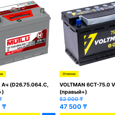
ем
Отлично
 Ач (D26.75.064.C,
VOLTMAN 6CT-75.0 V
+)
(правый+)
₸
52 000
₸
0
₸
47 500
₸