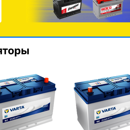
яторы