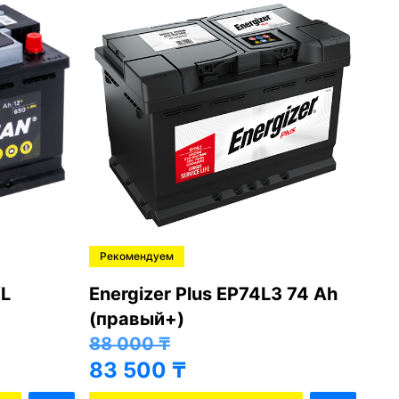
Рекомендуем
Ре
L
Energizer Plus EP74L3 74 Ah
Var
(правый+)
(п
88 000
₸
81
83 500
₸
76