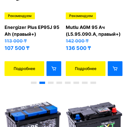
Рекомендуем
Рекомендуем
Energizer Plus EP95J 95
Mutlu AGM 95 Ач
Ah (правый+)
(L5.95.090.A, правый+)
113 000
₸
142 000
₸
107 500
₸
136 500
₸
Подробнее
Подробнее