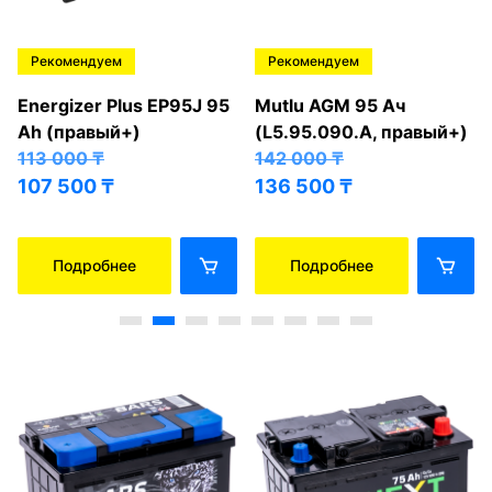
Рекомендуем
Рекомендуем
Energizer Plus EP95J 95
Mutlu AGM 95 Ач
Ah (правый+)
(L5.95.090.A, правый+)
113 000
₸
142 000
₸
107 500
₸
136 500
₸
Подробнее
Подробнее