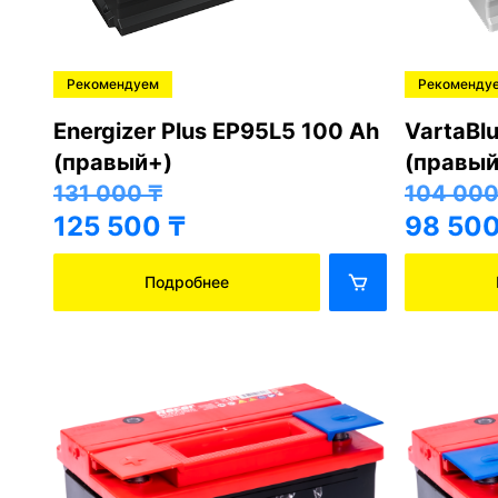
Рекомендуем
Рекоменду
Energizer Plus EP95L5 100 Ah
VartaBl
(правый+)
(правый
131 000
₸
104 00
125 500
₸
98 50
Подробнее