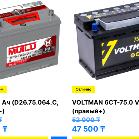
ем
Отлично
 Ач (D26.75.064.C,
VOLTMAN 6CT-75.0 V
+)
(правый+)
₸
52 000
₸
0
₸
47 500
₸