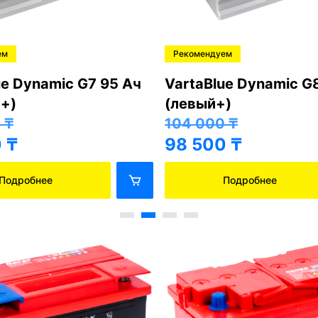
ем
Рекомендуем
ue Dynamic G7 95 Ач
VartaBlue Dynamic G
+)
(левый+)
0
₸
104 000
₸
0
₸
98 500
₸
Подробнее
Подробнее