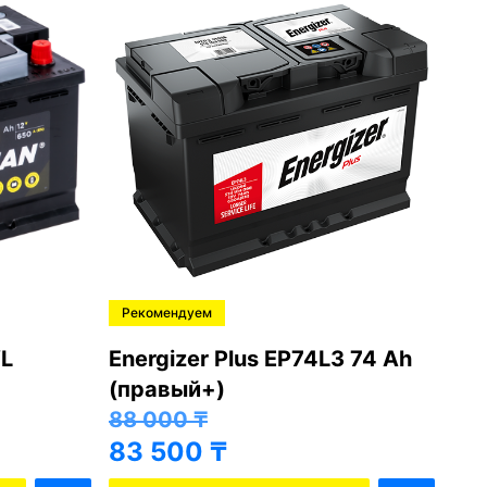
Рекомендуем
Ре
L
Energizer Plus EP74L3 74 Ah
Var
(правый+)
(п
88 000
₸
81
83 500
₸
76