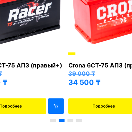
СТ-75 АПЗ (правый+)
Crona 6СТ-75 АПЗ (
₸
39 000
₸
0
₸
34 500
₸
Подробнее
Подробнее