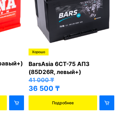
Хорошо
Хо
правый+)
BarsAsia 6СТ-75 АПЗ
Ba
(85D26R, левый+)
(8
41 000
₸
41
36 500
₸
36
Подробнее