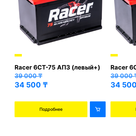
Racer 6СТ-75 АПЗ (левый+)
Racer 6
+)
39 000
₸
39 000
34 500
₸
34 50
Подробнее