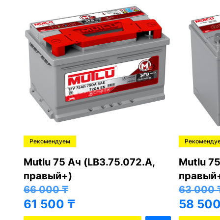
Рекомендуем
Рекоменду
,
Mutlu 75 Ач (LB3.75.072.A,
Mutlu 75
правый+)
правый
66 000
₸
63 000
61 500
₸
58 50