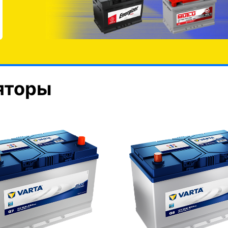
яторы