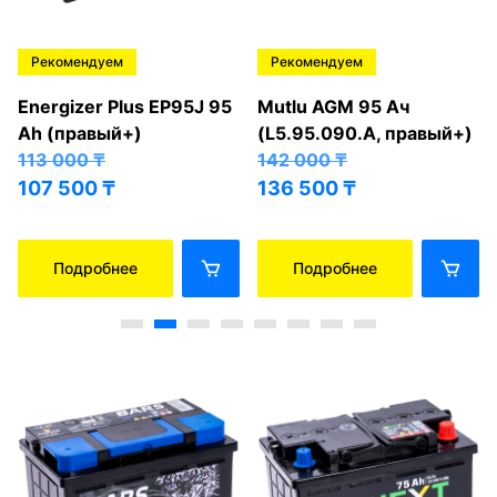
Рекомендуем
Рекомендуем
Energizer Plus EP95J 95
Mutlu AGM 95 Ач
Ah (правый+)
(L5.95.090.A, правый+)
113 000
₸
142 000
₸
107 500
₸
136 500
₸
Подробнее
Подробнее