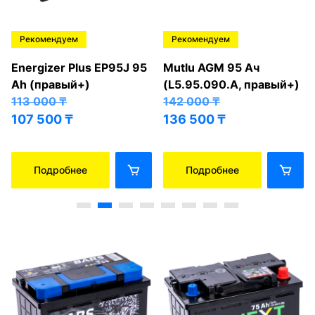
Рекомендуем
Рекомендуем
Energizer Plus EP95J 95
Mutlu AGM 95 Ач
Ah (правый+)
(L5.95.090.A, правый+)
113 000
₸
142 000
₸
107 500
₸
136 500
₸
Подробнее
Подробнее