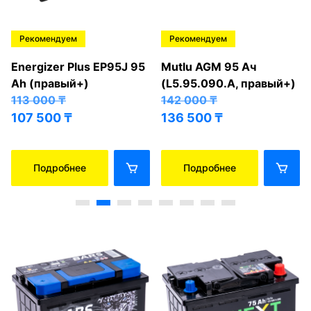
Рекомендуем
Рекомендуем
Energizer Plus EP95J 95
Mutlu AGM 95 Ач
Ah (правый+)
(L5.95.090.A, правый+)
113 000
₸
142 000
₸
107 500
₸
136 500
₸
Подробнее
Подробнее