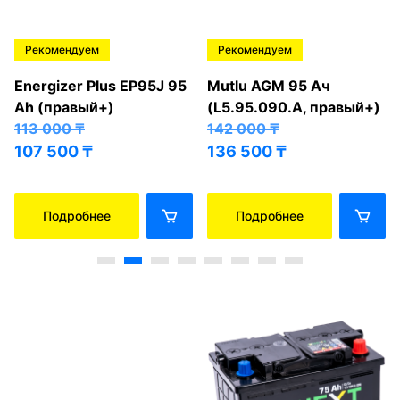
Рекомендуем
Рекомендуем
Energizer Plus EP95J 95
Mutlu AGM 95 Ач
Ah (правый+)
(L5.95.090.A, правый+)
113 000
₸
142 000
₸
107 500
₸
136 500
₸
Подробнее
Подробнее