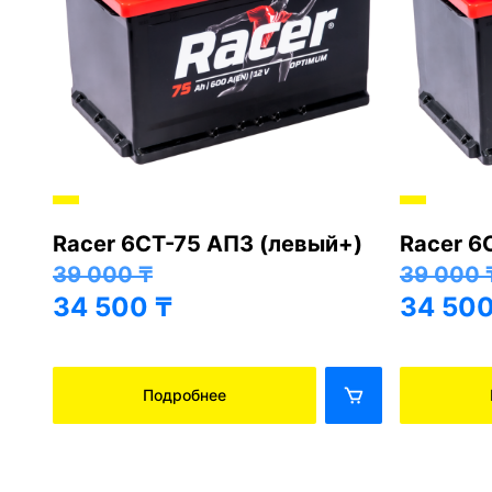
Racer 6СТ-75 АПЗ (левый+)
Racer 6
+)
39 000
₸
39 000
34 500
₸
34 50
Подробнее