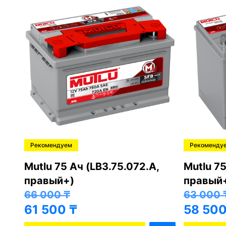
Рекомендуем
Рекоменду
,
Mutlu 75 Ач (LB3.75.072.A,
Mutlu 75
правый+)
правый
66 000
₸
63 000
61 500
₸
58 50