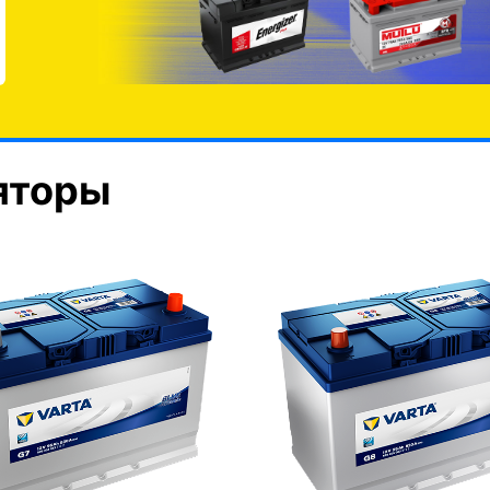
яторы