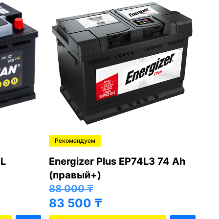
Рекомендуем
Ре
L
Energizer Plus EP74L3 74 Ah
Var
(правый+)
(п
88 000
₸
81
83 500
₸
76