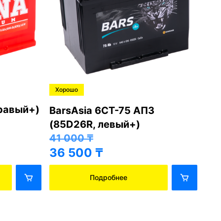
Хорошо
Хо
правый+)
BarsAsia 6СТ-75 АПЗ
Ba
(85D26R, левый+)
(8
41 000
₸
41
36 500
₸
36
Подробнее