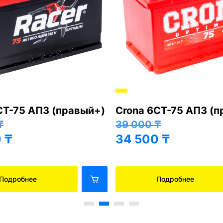
СТ-75 АПЗ (правый+)
Crona 6СТ-75 АПЗ (
₸
39 000
₸
0
₸
34 500
₸
Подробнее
Подробнее