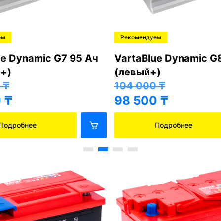
ем
Рекомендуем
ue Dynamic G7 95 Ач
VartaBlue Dynamic G
+)
(левый+)
0
₸
104 000
₸
0
₸
98 500
₸
Подробнее
Подробнее