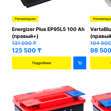
Рекомендуем
Рекоменду
Energizer Plus EP95L5 100 Ah
VartaBl
(правый+)
(правый
131 000
₸
104 00
125 500
₸
98 50
Подробнее