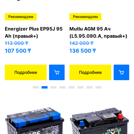
Рекомендуем
Рекомендуем
Energizer Plus EP95J 95
Mutlu AGM 95 Ач
Ah (правый+)
(L5.95.090.A, правый+)
113 000
₸
142 000
₸
107 500
₸
136 500
₸
Подробнее
Подробнее