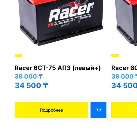
Racer 6СТ-75 АПЗ (левый+)
Racer 6
+)
39 000
₸
39 000
34 500
₸
34 50
Подробнее