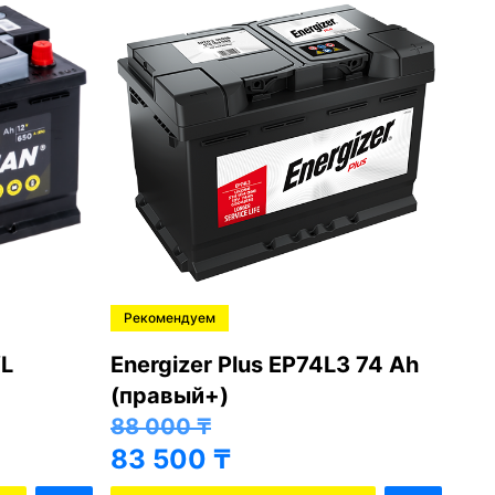
Рекомендуем
Ре
L
Energizer Plus EP74L3 74 Ah
Var
(правый+)
(п
88 000
₸
81
83 500
₸
76