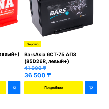
Хорошо
Хо
правый+)
BarsAsia 6СТ-75 АПЗ
Ba
(85D26R, левый+)
(8
41 000
₸
41
36 500
₸
36
Подробнее