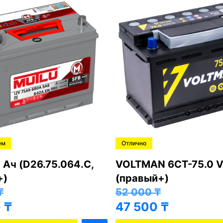
ем
Отлично
 Ач (D26.75.064.C,
VOLTMAN 6CT-75.0 V
+)
(правый+)
₸
52 000
₸
0
₸
47 500
₸