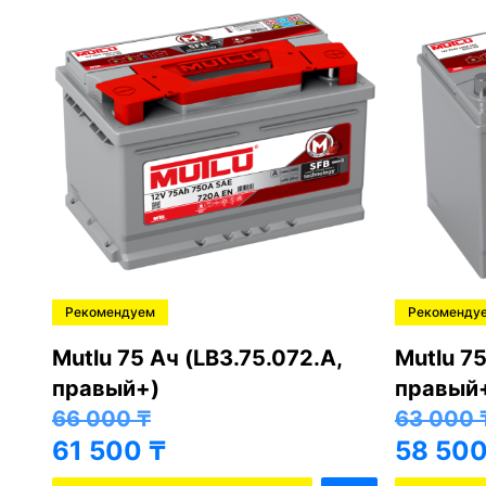
Рекомендуем
Рекоменду
,
Mutlu 75 Ач (LB3.75.072.A,
Mutlu 75
правый+)
правый
66 000
₸
63 000
61 500
₸
58 50