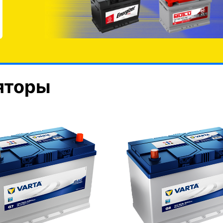
яторы