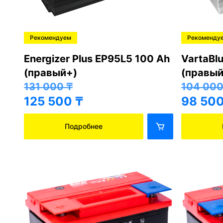
Рекомендуем
Рекоменду
Energizer Plus EP95L5 100 Ah
VartaBl
(правый+)
(правый
131 000
₸
104 00
125 500
₸
98 50
Подробнее