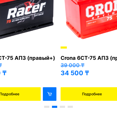
СТ-75 АПЗ (правый+)
Crona 6СТ-75 АПЗ (
₸
39 000
₸
0
₸
34 500
₸
Подробнее
Подробнее