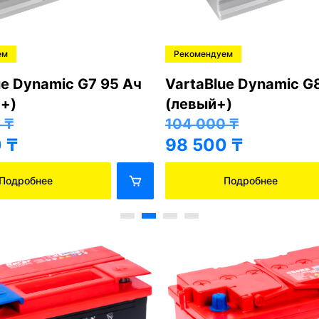
ем
Рекомендуем
ue Dynamic G7 95 Ач
VartaBlue Dynamic G
+)
(левый+)
0
₸
104 000
₸
0
₸
98 500
₸
Подробнее
Подробнее