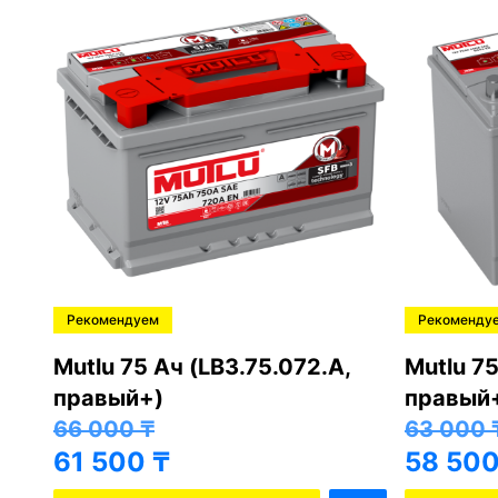
Рекомендуем
Рекоменду
,
Mutlu 75 Ач (LB3.75.072.A,
Mutlu 75
правый+)
правый
66 000
₸
63 000
61 500
₸
58 50