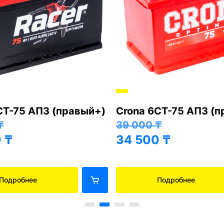
СТ-75 АПЗ (правый+)
Crona 6СТ-75 АПЗ (
₸
39 000
₸
0
₸
34 500
₸
Подробнее
Подробнее