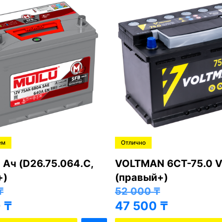
ем
Отлично
 Ач (D26.75.064.C,
VOLTMAN 6CT-75.0 V
+)
(правый+)
₸
52 000
₸
0
₸
47 500
₸