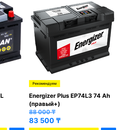
Рекомендуем
Ре
L
Energizer Plus EP74L3 74 Ah
Var
(правый+)
(п
88 000
₸
81
83 500
₸
76