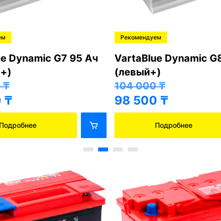
ем
Рекомендуем
ue Dynamic G7 95 Ач
VartaBlue Dynamic G
+)
(левый+)
0
₸
104 000
₸
0
₸
98 500
₸
Подробнее
Подробнее