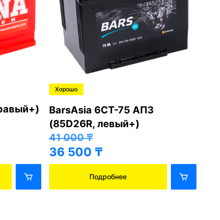
Хорошо
Хо
правый+)
BarsAsia 6СТ-75 АПЗ
Ba
(85D26R, левый+)
(8
41 000
₸
41
36 500
₸
36
Подробнее