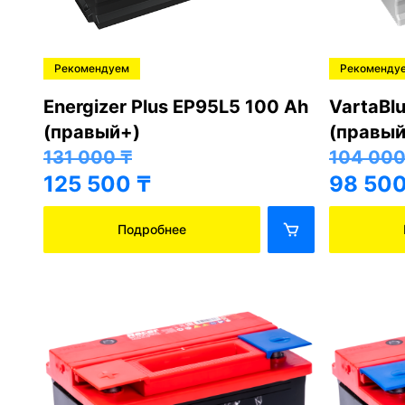
Рекомендуем
Рекоменду
Energizer Plus EP95L5 100 Ah
VartaBl
(правый+)
(правый
131 000
₸
104 00
125 500
₸
98 50
Подробнее