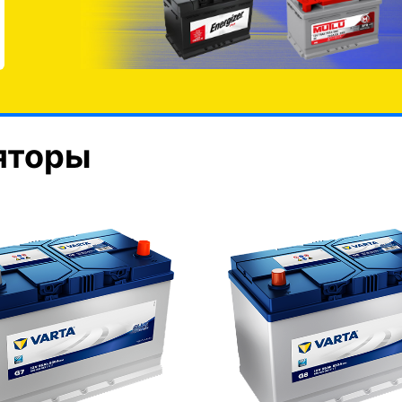
яторы