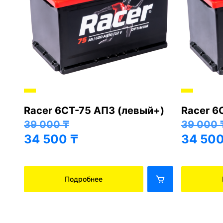
Racer 6СТ-75 АПЗ (левый+)
Racer 6
+)
39 000
₸
39 000
34 500
₸
34 50
Подробнее