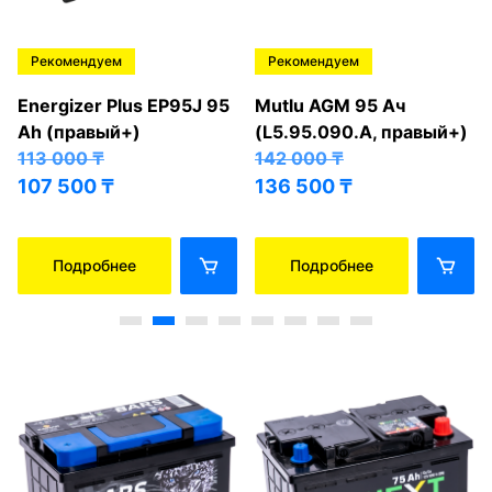
Рекомендуем
Рекомендуем
Energizer Plus EP95J 95
Mutlu AGM 95 Ач
Ah (правый+)
(L5.95.090.A, правый+)
113 000
₸
142 000
₸
107 500
₸
136 500
₸
Подробнее
Подробнее