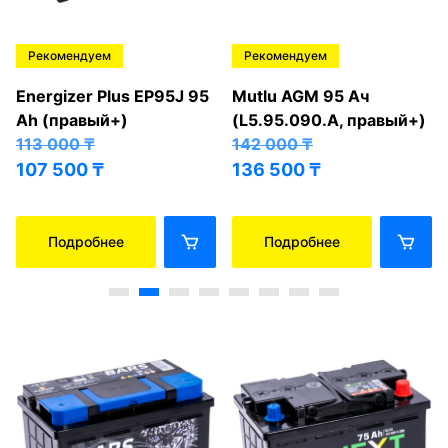
Рекомендуем
Рекомендуем
Energizer Plus EP95J 95
Mutlu AGM 95 Ач
Ah (правый+)
(L5.95.090.A, правый+)
113 000
₸
142 000
₸
107 500
₸
136 500
₸
Подробнее
Подробнее