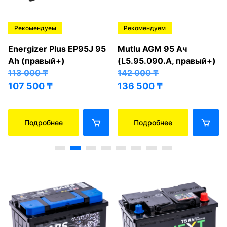
Рекомендуем
Рекомендуем
Energizer Plus EP95J 95
Mutlu AGM 95 Ач
Ah (правый+)
(L5.95.090.A, правый+)
113 000
₸
142 000
₸
107 500
₸
136 500
₸
Подробнее
Подробнее