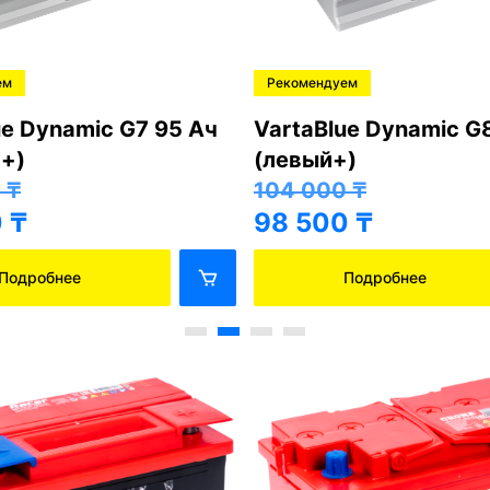
ем
Рекомендуем
ue Dynamic G7 95 Ач
VartaBlue Dynamic G
+)
(левый+)
0
₸
104 000
₸
0
₸
98 500
₸
Подробнее
Подробнее