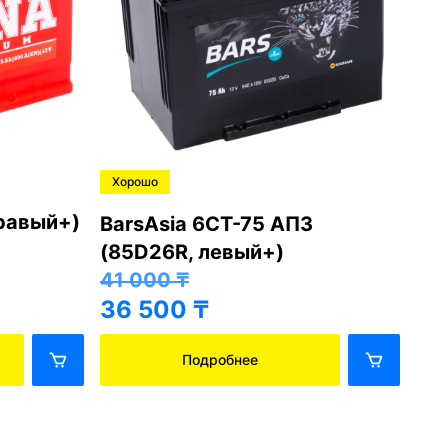
Хорошо
Хо
правый+)
BarsAsia 6СТ-75 АПЗ
Ba
(85D26R, левый+)
(8
41 000
₸
41
36 500
₸
36
Подробнее