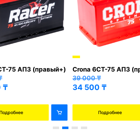
СТ-75 АПЗ (правый+)
Crona 6СТ-75 АПЗ (
₸
39 000
₸
0
₸
34 500
₸
Подробнее
Подробнее