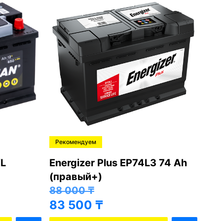
Рекомендуем
Ре
L
Energizer Plus EP74L3 74 Ah
Var
(правый+)
(п
88 000
₸
81
83 500
₸
76