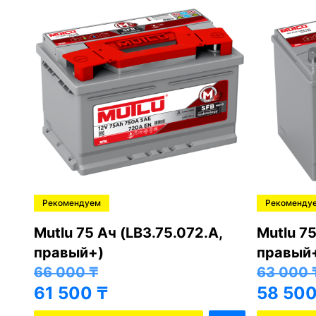
Рекомендуем
Рекоменду
,
Mutlu 75 Ач (LB3.75.072.A,
Mutlu 75
правый+)
правый
66 000
₸
63 000
61 500
₸
58 50