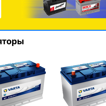
яторы