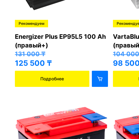
Рекомендуем
Рекоменду
Energizer Plus EP95L5 100 Ah
VartaBl
(правый+)
(правый
131 000
₸
104 00
125 500
₸
98 50
Подробнее