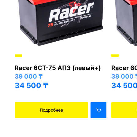
Racer 6СТ-75 АПЗ (левый+)
Racer 6
+)
39 000
₸
39 000
34 500
₸
34 50
Подробнее