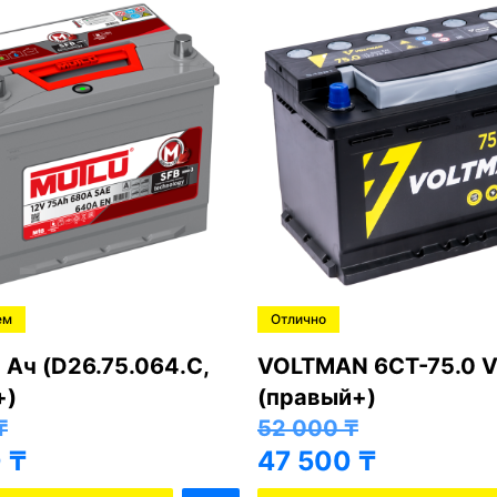
ем
Отлично
 Ач (D26.75.064.C,
VOLTMAN 6CT-75.0 V
+)
(правый+)
₸
52 000
₸
0
₸
47 500
₸