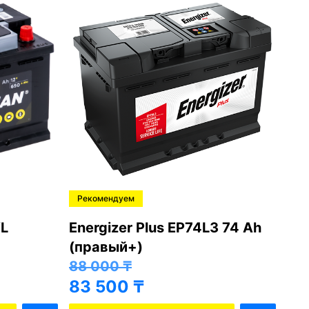
Рекомендуем
Ре
L
Energizer Plus EP74L3 74 Ah
Var
(правый+)
(п
88 000
₸
81
83 500
₸
76