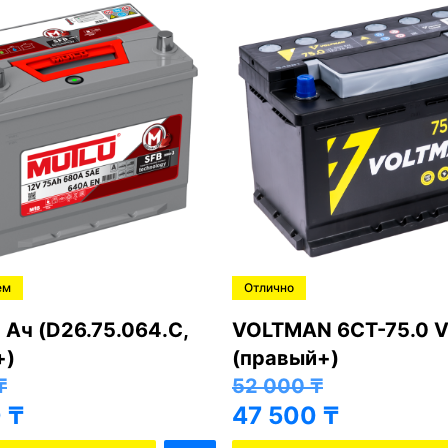
ем
Отлично
 Ач (D26.75.064.C,
VOLTMAN 6CT-75.0 V
+)
(правый+)
₸
52 000
₸
0
₸
47 500
₸