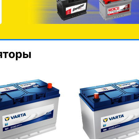
яторы