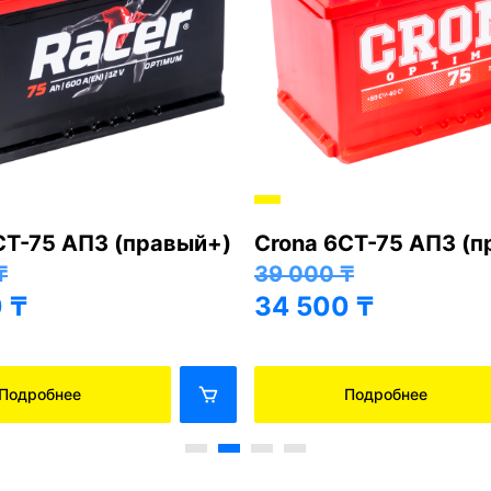
Хорошо
ia 6СТ-75 АПЗ
Next Asia 6СТ-75 А
L, правый+)
(85D26R, левый+)
₸
41 000
₸
0
₸
36 500
₸
Подробнее
Подробнее