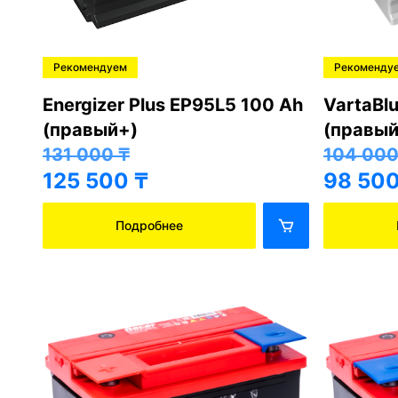
Хорошо
 (правый+)
Crona 6СТ-90 АПЗ (правый+)
45 000
₸
39 500
₸
Подробнее