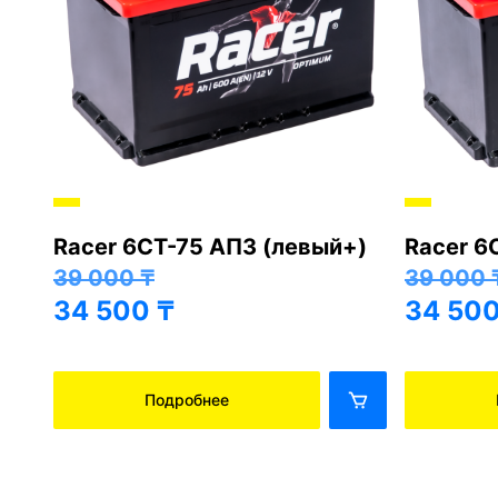
Хорошо
Хорошо
ый+)
BarsAsia 6СТ-75 АПЗ
BarsAs
(85D26R, левый+)
(85D26
41 000
₸
41 000
36 500
₸
36 50
Подробнее