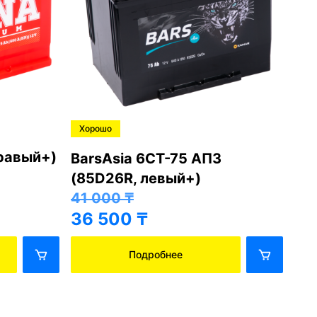
Хорошо
Х
ПЗ
Next Asia 6СТ-75 АПЗ
T
(85D26L, правый+)
(
41 000
₸
4
36 500
₸
3
Подробнее