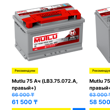
Рекомендуем
Рекоменду
,
Mutlu 75 Ач (LB3.75.072.A,
Mutlu 75
правый+)
правый
66 000
₸
63 000
61 500
₸
58 50