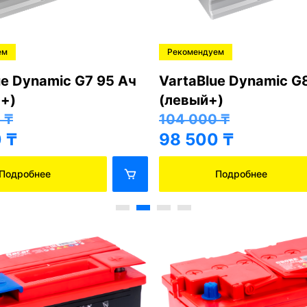
Хорошо
Crona 6СТ-90 АПЗ (левый+)
Bars6СТ-90
45 000
₸
47 000
₸
39 500
₸
41 500
₸
Подробнее
Подр