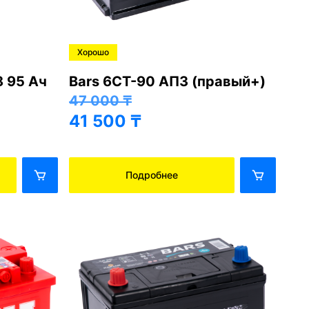
Рекомендуем
 АПЗ (левый+)
Energizer Premium EM80
80 Ah (правый+)
101 000
₸
95 500
₸
обнее
Подробнее