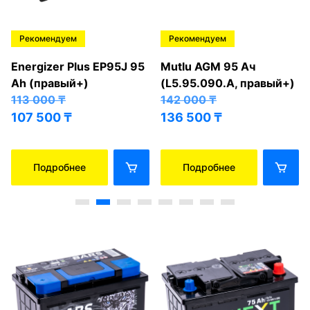
Рекомендуем
Рекомендуем
Energizer Plus EP95J 95
Mutlu AGM 95 Ач
Ah (правый+)
(L5.95.090.A, правый+)
113 000
₸
142 000
₸
107 500
₸
136 500
₸
Подробнее
Подробнее