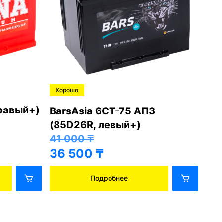
Хорошо
Хо
правый+)
BarsAsia 6СТ-75 АПЗ
Ba
(85D26R, левый+)
(8
41 000
₸
41
36 500
₸
36
Подробнее