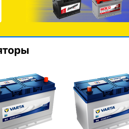
яторы