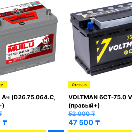
ем
Отлично
 Ач (D26.75.064.C,
VOLTMAN 6CT-75.0 V
+)
(правый+)
₸
52 000
₸
0
₸
47 500
₸