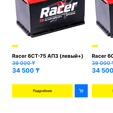
Racer 6СТ-75 АПЗ (левый+)
Racer 6
+)
39 000
₸
39 000
34 500
₸
34 50
Подробнее