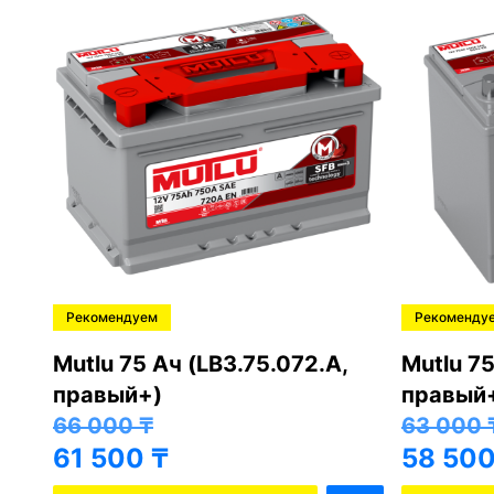
Рекомендуем
Рекоменду
,
Mutlu 75 Ач (LB3.75.072.A,
Mutlu 75
правый+)
правый
66 000
₸
63 000
61 500
₸
58 50