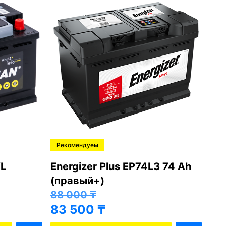
Рекомендуем
Ре
L
Energizer Plus EP74L3 74 Ah
Var
(правый+)
(п
88 000
₸
81
83 500
₸
76