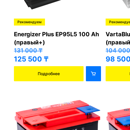
Рекомендуем
Рекоменду
Energizer Plus EP95L5 100 Ah
VartaBl
(правый+)
(правый
131 000
₸
104 00
125 500
₸
98 50
Подробнее