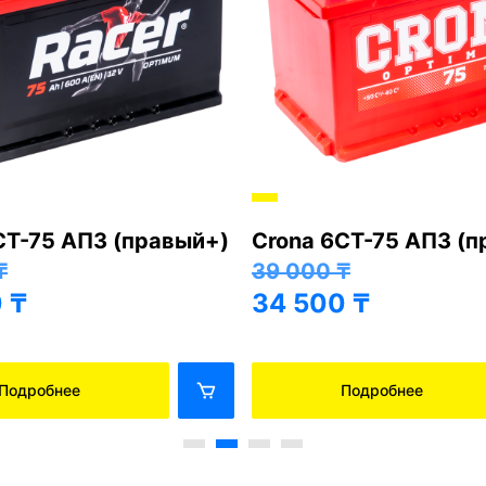
СТ-75 АПЗ (правый+)
Crona 6СТ-75 АПЗ (
₸
39 000
₸
0
₸
34 500
₸
Подробнее
Подробнее