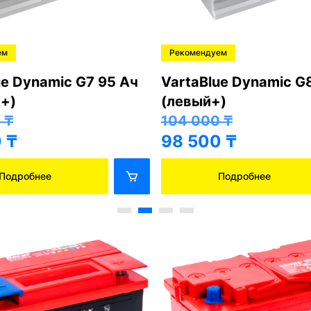
ем
Рекомендуем
ue Dynamic G7 95 Ач
VartaBlue Dynamic G
+)
(левый+)
0
₸
104 000
₸
0
₸
98 500
₸
Подробнее
Подробнее