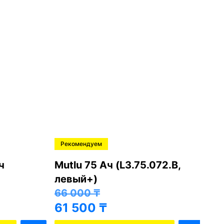
Рекомендуем
Ре
Mutlu 75 Ач (L3.75.072.B,
Mut
левый+)
пр
66 000
₸
66
61 500
₸
61