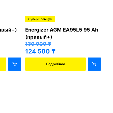
Супер Премиум
Ре
авый+)
Energizer AGM EA95L5 95 Ah
Ene
(правый+)
(л
130 000
₸
11
124 500
₸
10
Подробнее