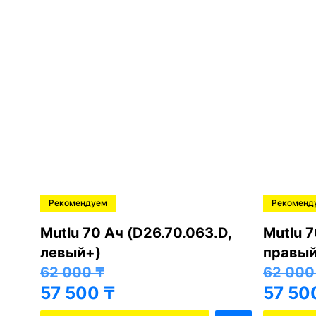
Рекомендуем
Рекоменду
Mutlu 70 Ач (D26.70.063.D,
Mutlu 70
левый+)
правый
62 000
₸
62 000
57 500
₸
57 500