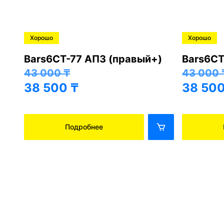
Хорошо
Хорошо
B4
Bars6СТ-77 АПЗ (правый+)
Bars6СТ
43 000
₸
43 000
38 500
₸
38 50
Подробнее