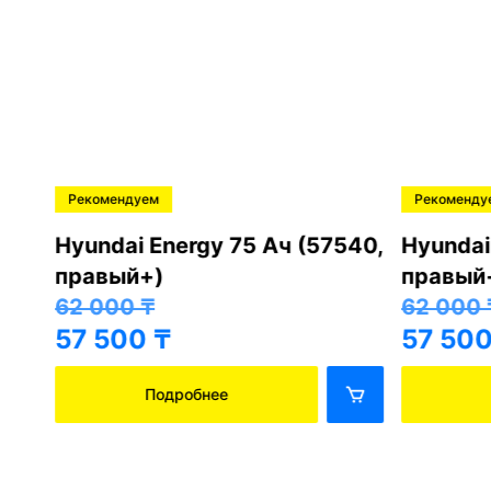
Рекомендуем
Рекоменду
Hyundai Energy 75 Ач (57540,
Hyundai
правый+)
правый
62 000
₸
62 000
57 500
₸
57 500
Подробнее