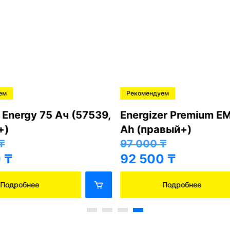
ем
Рекомендуем
 Energy 75 Ач (57539,
Energizer Premium E
+)
Ah (правый+)
₸
97 000
₸
₸
92 500
₸
Подробнее
Подробнее