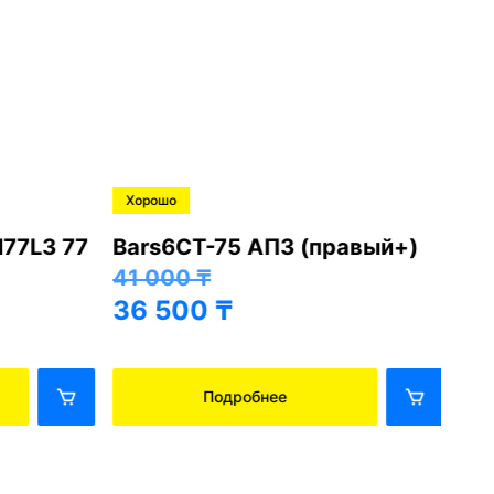
Хорошо
Хо
M77L3 77
Bars6СТ-75 АПЗ (правый+)
Ba
41 000
₸
41
36 500
₸
36
Подробнее