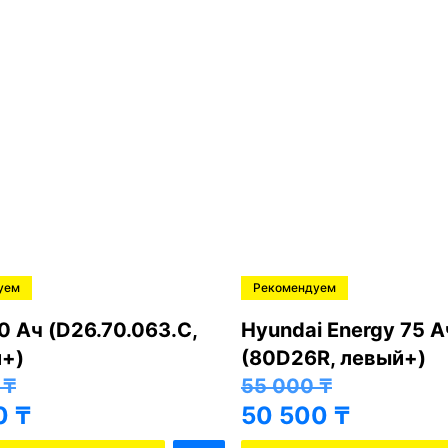
ем
Рекомендуем
 Ач (D26.70.063.C,
Hyundai Energy 75 Ач
+)
(80D26R, левый+)
₸
55 000
₸
₸
50 500
₸