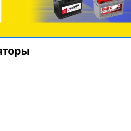
яторы