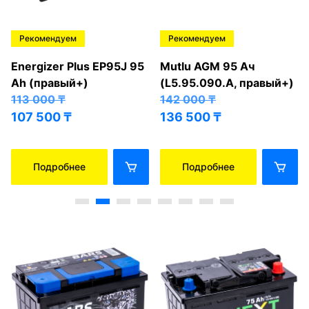
Рекомендуем
Рекомендуем
Energizer Plus EP95J 95
Mutlu AGM 95 Ач
Ah (правый+)
(L5.95.090.A, правый+)
113 000
₸
142 000
₸
107 500
₸
136 500
₸
Подробнее
Подробнее