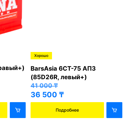
Хорошо
 АПЗ
BarsAsia 6СТ-75 АПЗ
)
(85D26L, правый+)
41 000
₸
36 500
₸
Подробнее