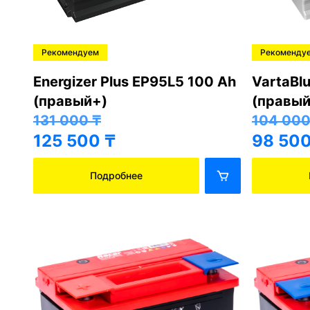
Хорошо
Хорошо
 Ач
Bars 6СТ-90 АПЗ (правый+)
Crona 
47 000
₸
45 00
41 500
₸
39 50
Подробнее