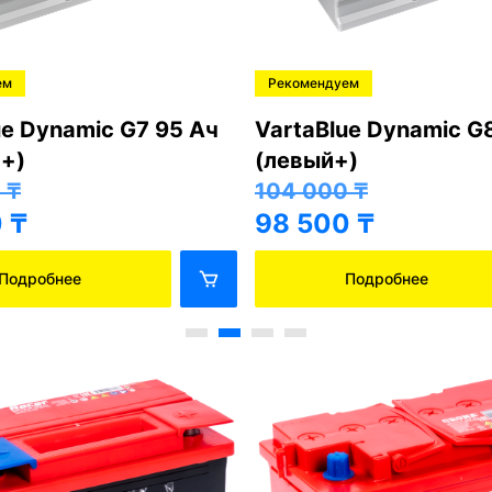
Crona 6СТ-90 АПЗ 
6СТ-90 АПЗ (правый+)
45 000
₸
0
₸
39 500
₸
0
₸
Подробнее
Подробнее