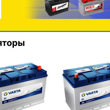
яторы