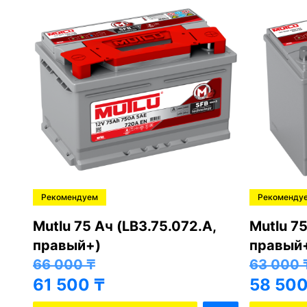
Рекомендуем
Рекоменду
,
Mutlu 75 Ач (LB3.75.072.A,
Mutlu 75
правый+)
правый
66 000
₸
63 000
61 500
₸
58 50