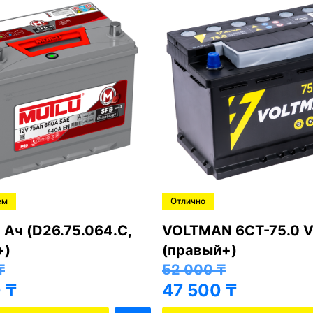
ем
Отлично
 Ач (D26.75.064.C,
VOLTMAN 6CT-75.0 V
+)
(правый+)
₸
52 000
₸
0
₸
47 500
₸