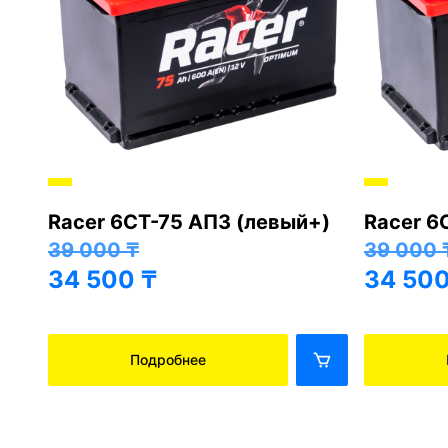
вый+)
Racer 6СТ-75 АПЗ (правый+)
Cron
39 000
₸
39 
34 500
₸
34 
Подробнее