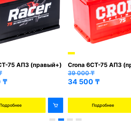
Хорошо
a 6СТ-75 АПЗ (правый+)
BarsAsia 6СТ-75
000
₸
(85D26R, левый+
500
₸
41 000
₸
36 500
₸
Подробнее
Подробнее