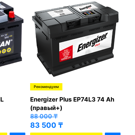
Рекомендуем
Ре
L
Energizer Plus EP74L3 74 Ah
Var
(правый+)
(п
88 000
₸
81
83 500
₸
76