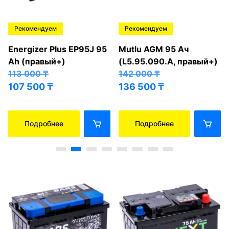
Рекомендуем
Рекомендуем
Energizer Plus EP95J 95
Mutlu AGM 95 Ач
Ah (правый+)
(L5.95.090.A, правый+)
113 000
₸
142 000
₸
107 500
₸
136 500
₸
Подробнее
Подробнее