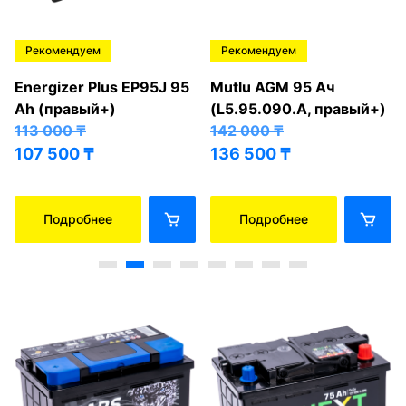
Рекомендуем
Рекомендуем
Energizer Plus EP95J 95
Mutlu AGM 95 Ач
Ah (правый+)
(L5.95.090.A, правый+)
113 000
₸
142 000
₸
107 500
₸
136 500
₸
Подробнее
Подробнее